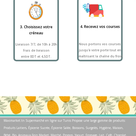
4. Recevez vos courses
3. Choisissez votre
créneau
Nous portons vos courses
Livraison 7/7, de 10h à 20h
jusqu'à votre porte tout en
Frais de livraison
maîtrisant la chaîne du froid.
entre 0DT et 4,5DT.
Maximarket.tn Supermarché en ligne sur Tunis Propose une large gamme de produits:
Produits Laitiers, Épicerie Sucrée, Épicerie Salée, Boissons, Surgelés, Hygiène, Maison,
Bébé, Bio, Animaux,Fein Market, Marché, Promos, Yaourt, Fromage, Lait, Café, Chocolat,