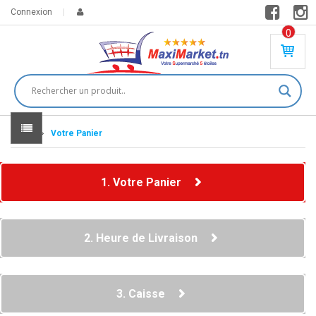
Connexion
0
PR
O
DU
IT(
S)
-
Home
Votre Panier
0
,
00
0
1. Votre Panier
DT
2. Heure de Livraison
3. Caisse