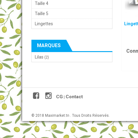
Taille 4
Taille 5
Lingettes
Linget
MARQUES
Conn
Lilas
(2)
CG
Contact
|
© 2018 Maximarket.tn . Tous Droits Réservés.