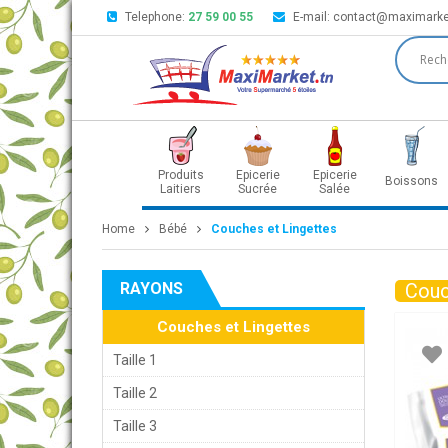
Telephone:
27 59 00 55
E-mail:
contact@maximarke
Produits
Epicerie
Epicerie
Boissons
Laitiers
Sucrée
Salée
Home
Bébé
Couches et Lingettes
RAYONS
Couc
Couches et Lingettes
Taille 1
Taille 2
Taille 3