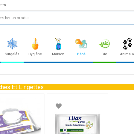
t.tn
Surgelés
Hygiène
Maison
Bébé
Bio
Animau
hes Et Lingettes