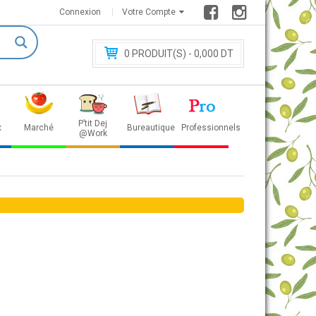
Connexion
Votre Compte
0
PRODUIT(S) - 0
,000 DT
P’tit Dej
x
Marché
Bureautique
Professionnels
@Work