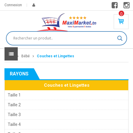
Connexion
0
PR
O
DU
IT(
S)
-
Home
Bébé
Couches et Lingettes
0
,
00
0
RAYONS
DT
Couches et Lingettes
Taille 1
Taille 2
Taille 3
Taille 4