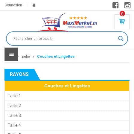
Connexion
0
PR
O
DU
IT(
S)
-
Home
Bébé
Couches et Lingettes
0
,
00
0
RAYONS
DT
Couches et Lingettes
Taille 1
Taille 2
Taille 3
Taille 4