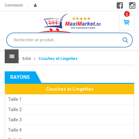
Connexion
0
PR
O
DU
IT(
S)
-
Home
Bébé
Couches et Lingettes
0
,
00
0
RAYONS
DT
Couches et Lingettes
Taille 1
Taille 2
Taille 3
Taille 4