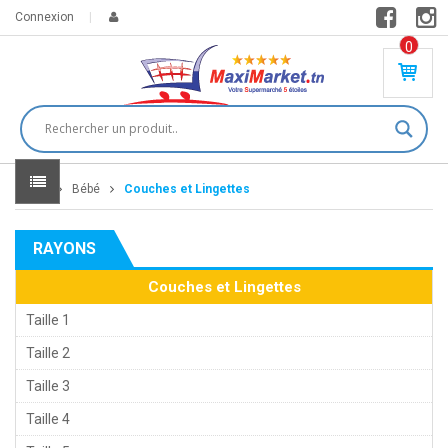
Connexion
0
PR
O
DU
IT(
S)
-
Home
Bébé
Couches et Lingettes
0
,
00
0
RAYONS
DT
Couches et Lingettes
Taille 1
Taille 2
Taille 3
Taille 4