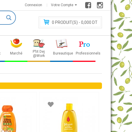
Connexion
Votre Compte
0
PRODUIT(S) - 0
,000 DT
P’tit Dej
x
Marché
Bureautique
Professionnels
@Work