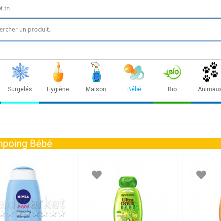
t.tn
Surgelés
Hygiène
Maison
Bébé
Bio
Animau
poing Bébé