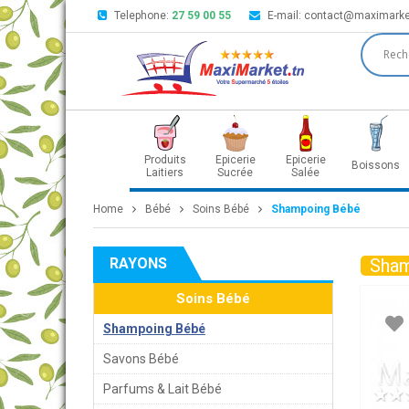
Telephone:
27 59 00 55
E-mail:
contact@maximarke
Produits
Epicerie
Epicerie
Boissons
Laitiers
Sucrée
Salée
Home
Bébé
Soins Bébé
Shampoing Bébé
RAYONS
Sham
Soins Bébé
Shampoing Bébé
Savons Bébé
Parfums & Lait Bébé