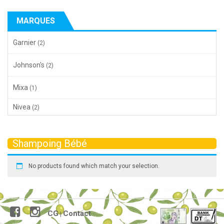
MARQUES
Garnier
(2)
Johnson's
(2)
Mixa
(1)
Nivea
(2)
Shampoing Bébé
No products found which match your selection.
CG
Contact
|