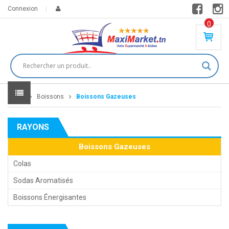
Connexion
0
PR
O
DU
IT(
S)
-
Home
Boissons
Boissons Gazeuses
0
,
00
0
RAYONS
DT
Boissons Gazeuses
Colas
Sodas Aromatisés
Boissons Énergisantes