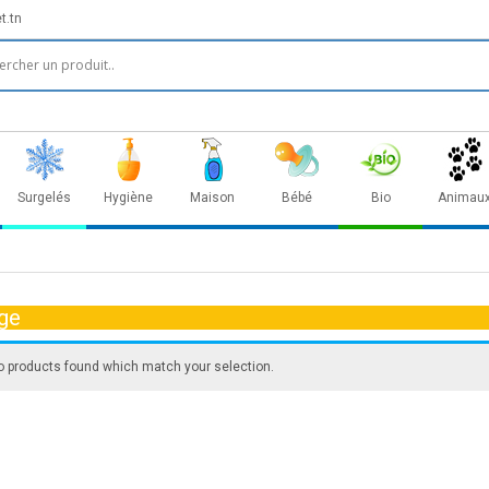
t.tn
Surgelés
Hygiène
Maison
Bébé
Bio
Animau
ge
o products found which match your selection.