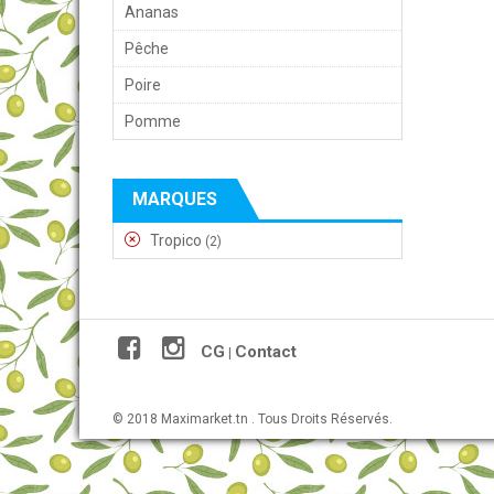
Ananas
Pêche
Poire
Pomme
MARQUES
Tropico
(2)
CG
Contact
|
© 2018 Maximarket.tn . Tous Droits Réservés.