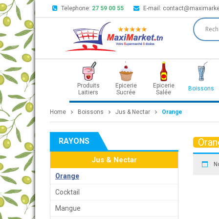
Telephone:
27 59 00 55
E-mail:
contact@maximarke
Produits
Epicerie
Epicerie
Boissons
Laitiers
Sucrée
Salée
Home
Boissons
Jus & Nectar
Orange
RAYONS
Oran
Jus & Nectar
N
Orange
Cocktail
Mangue