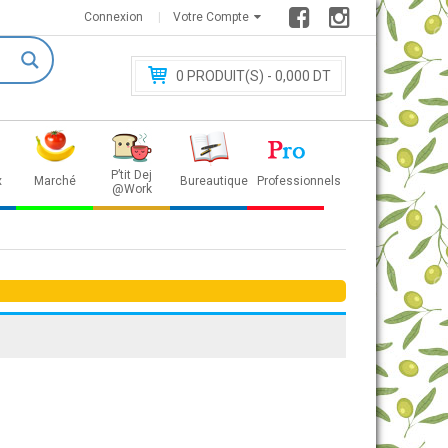
Connexion
Votre Compte
0
PRODUIT(S) - 0
,000 DT
P’tit Dej
x
Marché
Bureautique
Professionnels
@Work