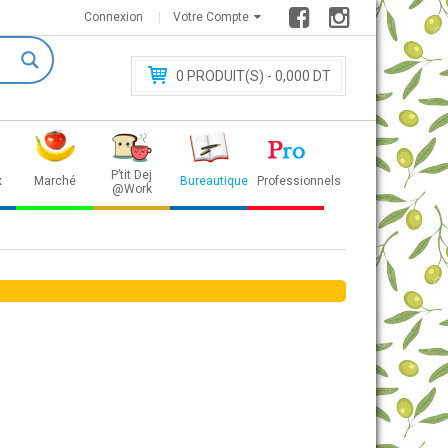
Connexion
Votre Compte
0
PRODUIT(S) - 0
,000 DT
P’tit Dej
x
Marché
Bureautique
Professionnels
@Work