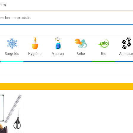
t.tn
Surgelés
Hygiène
Maison
Bébé
Bio
Animau