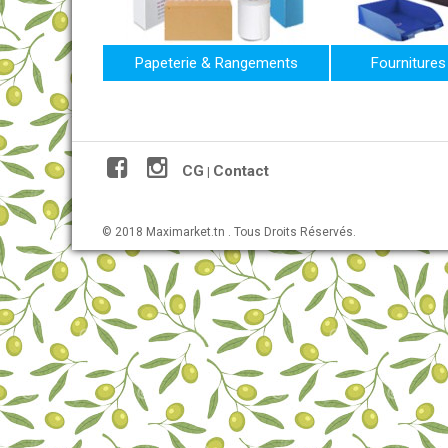
Papeterie & Rangements
Fournitures
CG
Contact
|
© 2018 Maximarket.tn . Tous Droits Réservés.