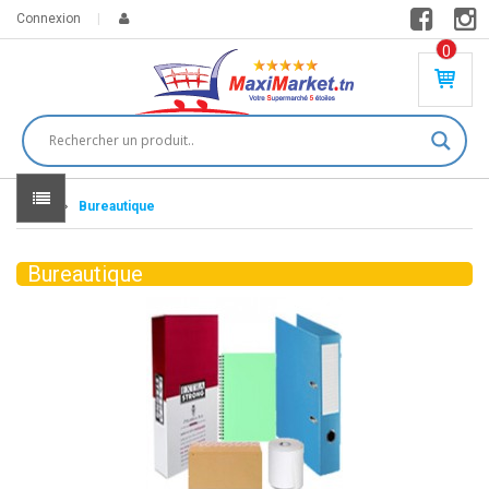
Connexion
0
PR
O
DU
IT(
S)
-
Home
Bureautique
0
,
00
0
Bureautique
DT