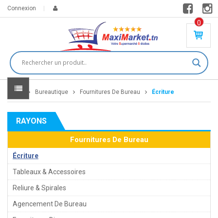
Connexion
0
PR
O
DU
IT(
S)
-
Home
Bureautique
Fournitures De Bureau
Écriture
0
,
00
0
RAYONS
DT
Fournitures De Bureau
Écriture
Tableaux & Accessoires
Reliure & Spirales
Agencement De Bureau