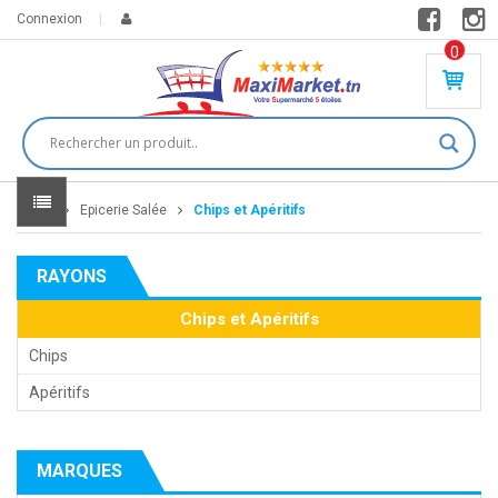
Connexion
0
PR
O
DU
IT(
S)
-
Home
Epicerie Salée
Chips et Apéritifs
0
,
00
0
RAYONS
DT
Chips et Apéritifs
Chips
Apéritifs
MARQUES