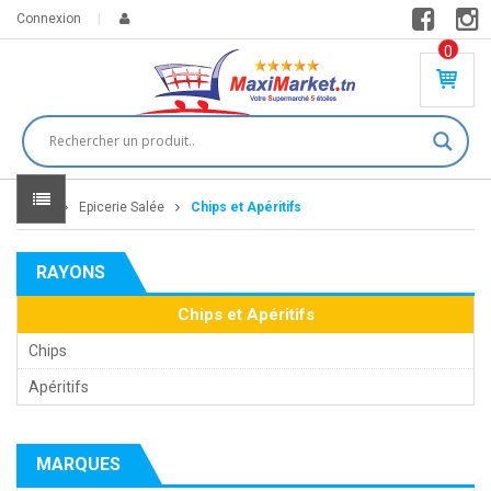
Connexion
0
PR
O
DU
IT(
S)
-
Home
Epicerie Salée
Chips et Apéritifs
0
,
00
0
RAYONS
DT
Chips et Apéritifs
Chips
Apéritifs
MARQUES