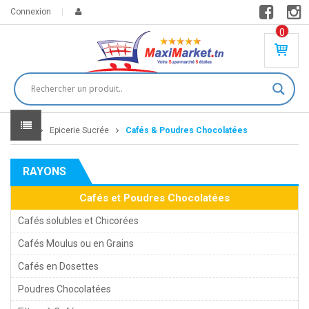
Connexion
0
PR
O
DU
IT(
S)
-
Home
Epicerie Sucrée
Cafés & Poudres Chocolatées
0
,
00
0
RAYONS
DT
Cafés et Poudres Chocolatées
Cafés solubles et Chicorées
Cafés Moulus ou en Grains
Cafés en Dosettes
Poudres Chocolatées