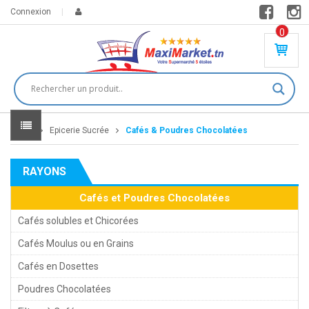
Connexion
0
PR
O
DU
IT(
S)
-
Home
Epicerie Sucrée
Cafés & Poudres Chocolatées
0
,
00
0
RAYONS
DT
Cafés et Poudres Chocolatées
Cafés solubles et Chicorées
Cafés Moulus ou en Grains
Cafés en Dosettes
Poudres Chocolatées