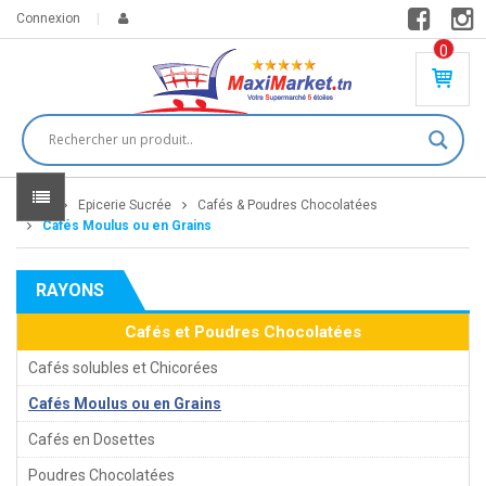
Connexion
0
PR
O
DU
IT(
S)
-
Home
Epicerie Sucrée
Cafés & Poudres Chocolatées
0
,
Cafés Moulus ou en Grains
00
0
RAYONS
DT
Cafés et Poudres Chocolatées
Cafés solubles et Chicorées
Cafés Moulus ou en Grains
Cafés en Dosettes
Poudres Chocolatées