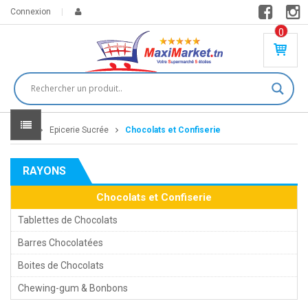
Connexion
0
PR
O
DU
IT(
S)
-
Home
Epicerie Sucrée
Chocolats et Confiserie
0
,
00
0
RAYONS
DT
Chocolats et Confiserie
Tablettes de Chocolats
Barres Chocolatées
Boites de Chocolats
Chewing-gum & Bonbons