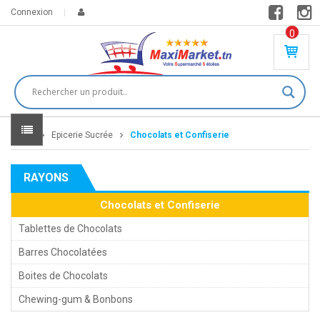
Connexion
0
PR
O
DU
IT(
S)
-
Home
Epicerie Sucrée
Chocolats et Confiserie
0
,
00
0
RAYONS
DT
Chocolats et Confiserie
Tablettes de Chocolats
Barres Chocolatées
Boites de Chocolats
Chewing-gum & Bonbons