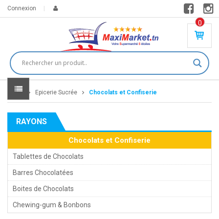
Connexion
0
PR
O
DU
IT(
S)
-
Home
Epicerie Sucrée
Chocolats et Confiserie
0
,
00
0
RAYONS
DT
Chocolats et Confiserie
Tablettes de Chocolats
Barres Chocolatées
Boites de Chocolats
Chewing-gum & Bonbons