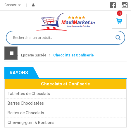
Connexion
0
PR
O
DU
IT(
S)
-
Home
Epicerie Sucrée
Chocolats et Confiserie
0
,
00
0
RAYONS
DT
Chocolats et Confiserie
Tablettes de Chocolats
Barres Chocolatées
Boites de Chocolats
Chewing-gum & Bonbons