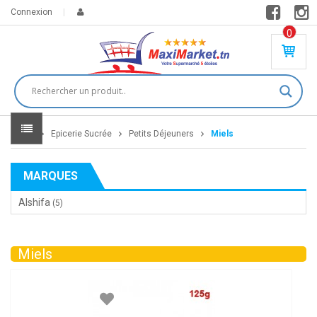
Connexion
0
PR
O
DU
IT(
S)
-
Home
Epicerie Sucrée
Petits Déjeuners
Miels
0
,
00
0
MARQUES
DT
Alshifa
(5)
Miels