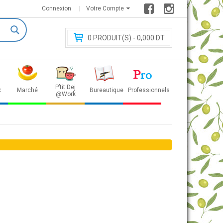
Connexion
Votre Compte
0
PRODUIT(S) - 0
,000 DT
P’tit Dej
x
Marché
Bureautique
Professionnels
@Work