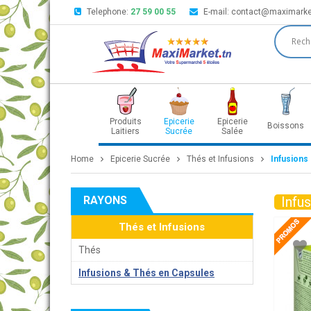
Telephone:
27 59 00 55
E-mail:
contact@maximarke
Produits
Epicerie
Epicerie
Boissons
Laitiers
Sucrée
Salée
Home
Epicerie Sucrée
Thés et Infusions
Infusions
RAYONS
Infu
Thés et Infusions
Thés
Infusions & Thés en Capsules