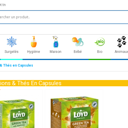
t.tn
Surgelés
Hygiène
Maison
Bébé
Bio
Animau
 & Thés en Capsules
sions & Thés En Capsules