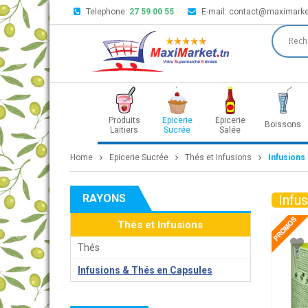
Telephone:
27 59 00 55
E-mail:
contact@maximarke
Produits
Epicerie
Epicerie
Boissons
Laitiers
Sucrée
Salée
Home
Epicerie Sucrée
Thés et Infusions
Infusions
RAYONS
Infu
Thés et Infusions
Thés
Infusions & Thés en Capsules