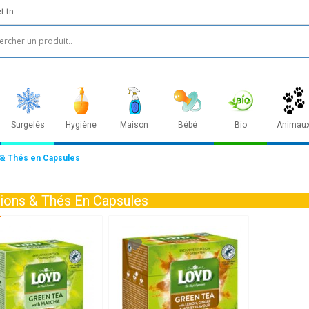
t.tn
Surgelés
Hygiène
Maison
Bébé
Bio
Animau
 & Thés en Capsules
sions & Thés En Capsules