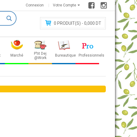
Connexion
Votre Compte
0
PRODUIT(S) - 0
,000 DT
P’tit Dej
x
Marché
Bureautique
Professionnels
@Work