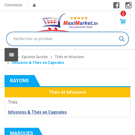
Connexion
0
PR
O
DU
IT(
S)
-
Home
Epicerie Sucrée
Thés et Infusions
0
,
Infusions & Thés en Capsules
00
0
RAYONS
DT
Thés et Infusions
Thés
Infusions & Thés en Capsules
MARQUES