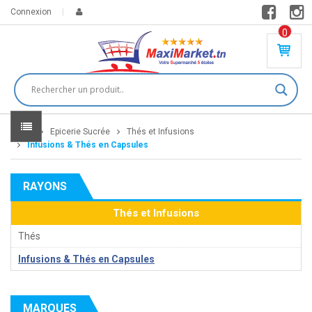
Connexion
0
PR
O
DU
IT(
S)
-
Home
Epicerie Sucrée
Thés et Infusions
0
,
Infusions & Thés en Capsules
00
0
RAYONS
DT
Thés et Infusions
Thés
Infusions & Thés en Capsules
MARQUES