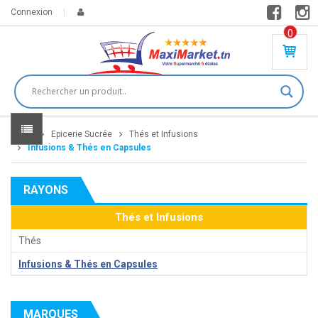
Connexion
0
PR
O
DU
IT(
S)
-
Home
Epicerie Sucrée
Thés et Infusions
0
,
Infusions & Thés en Capsules
00
0
RAYONS
DT
Thés et Infusions
Thés
Infusions & Thés en Capsules
MARQUES