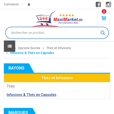
Connexion
0
PR
O
DU
IT(
S)
-
Home
Epicerie Sucrée
Thés et Infusions
0
,
Infusions & Thés en Capsules
00
0
RAYONS
DT
Thés et Infusions
Thés
Infusions & Thés en Capsules
MARQUES