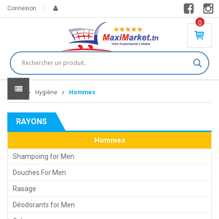
Connexion
0
PR
O
DU
IT(
S)
-
Home
Hygiène
Hommes
0
,
00
0
RAYONS
DT
Hommes
Shampoing for Men
Douches For Men
Rasage
Déodorants for Men