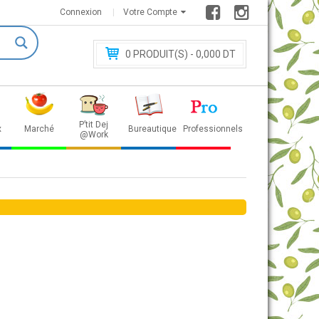
Connexion
Votre Compte
0
PRODUIT(S) - 0
,000 DT
P’tit Dej
x
Marché
Bureautique
Professionnels
@Work