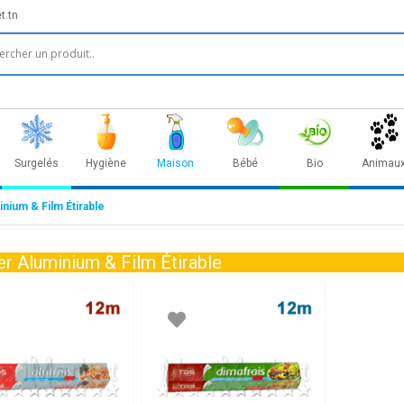
t.tn
Surgelés
Hygiène
Maison
Bébé
Bio
Animau
nium & Film Étirable
er Aluminium & Film Étirable