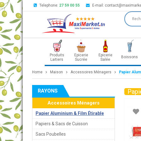
Telephone:
27 59 00 55
E-mail:
contact@maximarke
Produits
Epicerie
Epicerie
Boissons
Laitiers
Sucrée
Salée
Home
Maison
Accessoires Ménagers
Papier Alumi
RAYONS
Papi
Accessoires Ménagers
Papier Aluminium & Film Étirable
Papiers & Sacs de Cuisson
Sacs Poubelles