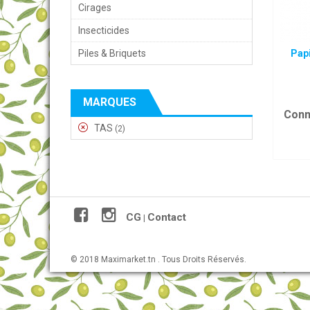
Cirages
Insecticides
Piles & Briquets
Pap
MARQUES
Conn
TAS
(2)
CG
Contact
|
© 2018 Maximarket.tn . Tous Droits Réservés.