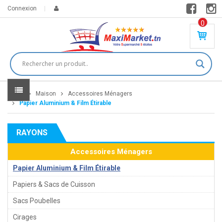
Connexion
0
PR
O
DU
IT(
S)
-
Home
Maison
Accessoires Ménagers
0
,
Papier Aluminium & Film Étirable
00
0
RAYONS
DT
Accessoires Ménagers
Papier Aluminium & Film Étirable
Papiers & Sacs de Cuisson
Sacs Poubelles
Cirages