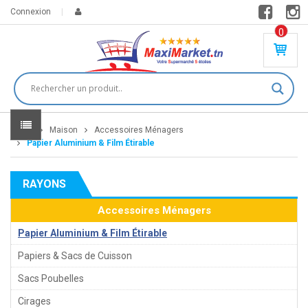
Connexion
0
PR
O
DU
IT(
S)
-
Home
Maison
Accessoires Ménagers
0
,
Papier Aluminium & Film Étirable
00
0
RAYONS
DT
Accessoires Ménagers
Papier Aluminium & Film Étirable
Papiers & Sacs de Cuisson
Sacs Poubelles
Cirages