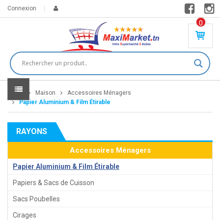
Connexion
0
PR
O
DU
IT(
S)
-
Home
Maison
Accessoires Ménagers
0
,
Papier Aluminium & Film Étirable
00
0
RAYONS
DT
Accessoires Ménagers
Papier Aluminium & Film Étirable
Papiers & Sacs de Cuisson
Sacs Poubelles
Cirages