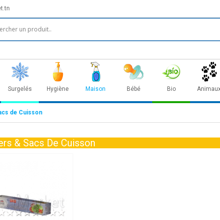
t.tn
Surgelés
Hygiène
Maison
Bébé
Bio
Animau
acs de Cuisson
ers & Sacs De Cuisson