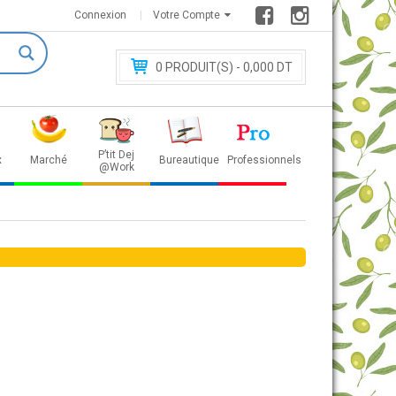
Connexion
Votre Compte
0
PRODUIT(S) - 0
,000 DT
P’tit Dej
x
Marché
Bureautique
Professionnels
@Work