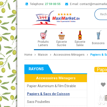
Telephone:
27 59 00 55
E-mail:
contact@maximarke
Produits
Epicerie
Epicerie
Boissons
Laitiers
Sucrée
Salée
Home
Maison
Accessoires Ménagers
Papiers & S
RAYONS
Papi
Accessoires Ménagers
Papier Aluminium & Film Étirable
Papiers & Sacs de Cuisson
Sacs Poubelles