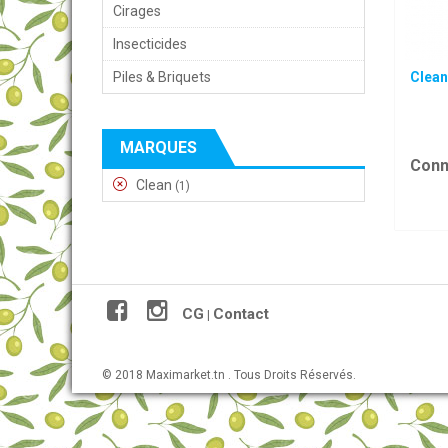
Cirages
Insecticides
Piles & Briquets
Clean
MARQUES
Conn
Clean
(1)
CG
Contact
|
© 2018 Maximarket.tn . Tous Droits Réservés.