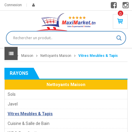
Connexion
0
PR
O
DU
IT(
S)
-
Home
Maison
Nettoyants Maison
Vitres Meubles & Tapis
0
,
00
0
RAYONS
DT
Nettoyants Maison
Sols
Javel
Vitres Meubles & Tapis
Cuisine & Salle de Bain