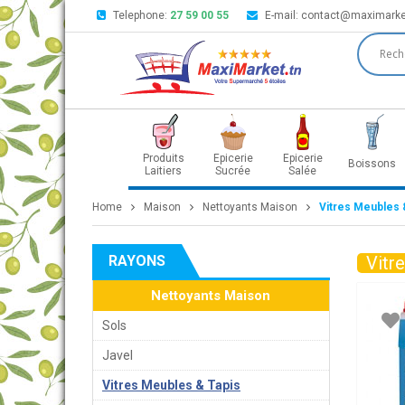
Telephone:
27 59 00 55
E-mail:
contact@maximarke
Produits
Epicerie
Epicerie
Boissons
Laitiers
Sucrée
Salée
Home
Maison
Nettoyants Maison
Vitres Meubles 
RAYONS
Vitr
Nettoyants Maison
Sols
Javel
Vitres Meubles & Tapis