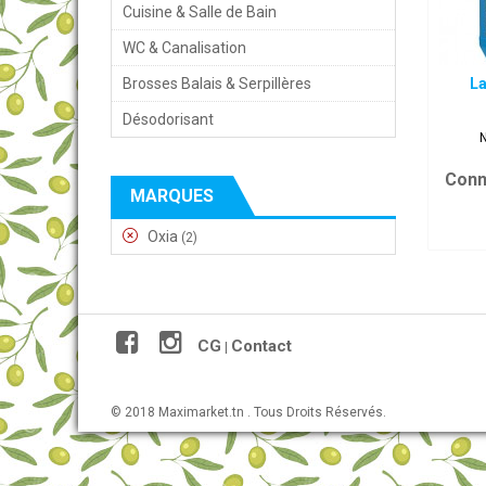
Cuisine & Salle de Bain
WC & Canalisation
Brosses Balais & Serpillères
La
Désodorisant
N
Conn
MARQUES
Oxia
(2)
CG
Contact
|
© 2018 Maximarket.tn . Tous Droits Réservés.