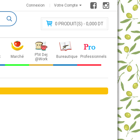
Connexion
Votre Compte
0
PRODUIT(S) - 0
,000 DT
P’tit Dej
x
Marché
Bureautique
Professionnels
@Work