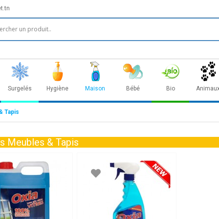
t.tn
Surgelés
Hygiène
Maison
Bébé
Bio
Animau
& Tapis
es Meubles & Tapis