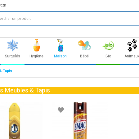
t.tn
Surgelés
Hygiène
Maison
Bébé
Bio
Animau
& Tapis
es Meubles & Tapis