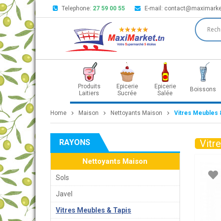
Telephone:
27 59 00 55
E-mail:
contact@maximarke
Produits
Epicerie
Epicerie
Boissons
Laitiers
Sucrée
Salée
Home
Maison
Nettoyants Maison
Vitres Meubles 
RAYONS
Vitr
Nettoyants Maison
Sols
Javel
Vitres Meubles & Tapis