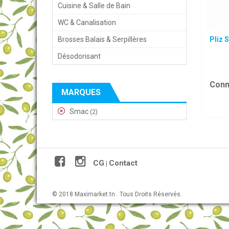
Cuisine & Salle de Bain
WC & Canalisation
Brosses Balais & Serpillères
Pliz 
Désodorisant
Conn
MARQUES
Smac
(2)
CG
Contact
|
© 2018 Maximarket.tn . Tous Droits Réservés.