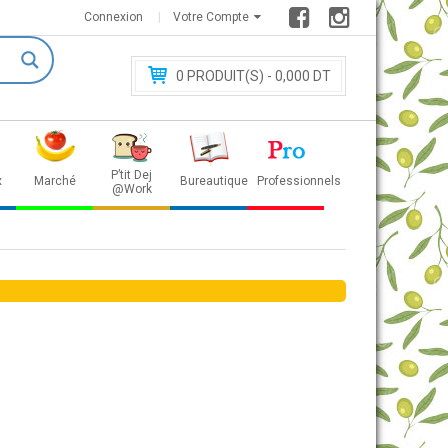
Connexion
Votre Compte
0
PRODUIT(S) - 0
,000 DT
P’tit Dej
x
Marché
Bureautique
Professionnels
@Work