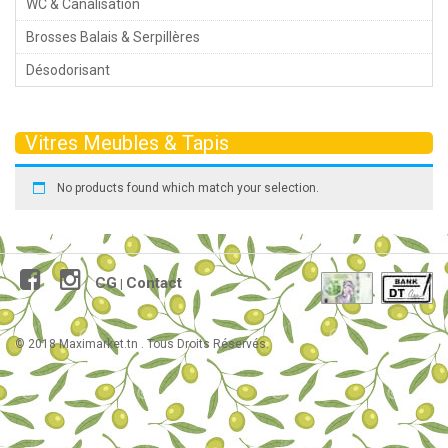
WC & Canalisation
Brosses Balais & Serpillères
Désodorisant
Vitres Meubles & Tapis
No products found which match your selection.
CG
Contact
|
© 2018 Maximarket.tn . Tous Droits Réservés.