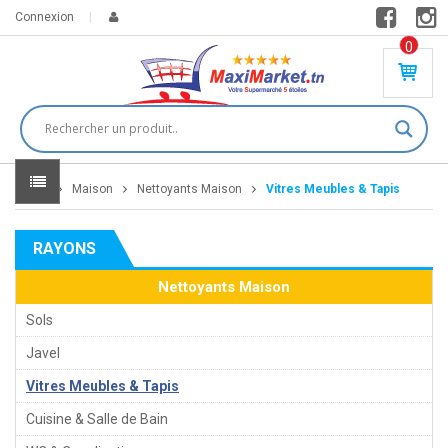
Connexion
0
PR
O
DU
IT(
S)
-
Home
Maison
Nettoyants Maison
Vitres Meubles & Tapis
0
,
00
0
RAYONS
DT
Nettoyants Maison
Sols
Javel
Vitres Meubles & Tapis
Cuisine & Salle de Bain