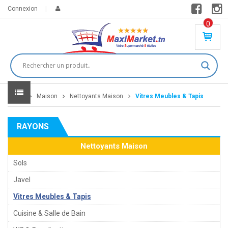
Connexion
0
PR
O
DU
IT(
S)
-
Home
Maison
Nettoyants Maison
Vitres Meubles & Tapis
0
,
00
0
RAYONS
DT
Nettoyants Maison
Sols
Javel
Vitres Meubles & Tapis
Cuisine & Salle de Bain