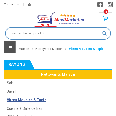
Connexion
0
PR
O
DU
IT(
S)
-
Home
Maison
Nettoyants Maison
Vitres Meubles & Tapis
0
,
00
0
RAYONS
DT
Nettoyants Maison
Sols
Javel
Vitres Meubles & Tapis
Cuisine & Salle de Bain