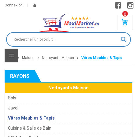
Connexion
0
PR
O
DU
IT(
S)
-
Home
Maison
Nettoyants Maison
Vitres Meubles & Tapis
0
,
00
0
RAYONS
DT
Nettoyants Maison
Sols
Javel
Vitres Meubles & Tapis
Cuisine & Salle de Bain