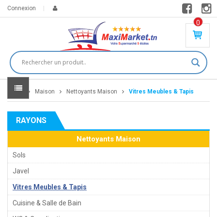
Connexion
0
PR
O
DU
IT(
S)
-
Home
Maison
Nettoyants Maison
Vitres Meubles & Tapis
0
,
00
0
RAYONS
DT
Nettoyants Maison
Sols
Javel
Vitres Meubles & Tapis
Cuisine & Salle de Bain