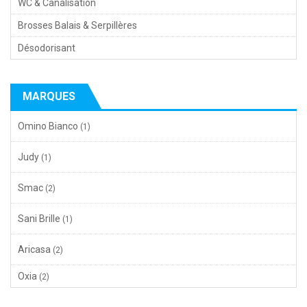
WC & Canalisation
Brosses Balais & Serpillères
Désodorisant
MARQUES
Omino Bianco
(1)
Judy
(1)
Smac
(2)
Sani Brille
(1)
Aricasa
(2)
Oxia
(2)