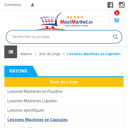
Connexion
0
PR
O
DU
IT(
S)
-
Home
Maison
Soin du Linge
Lessives Machines en Capsules
0
,
00
0
RAYONS
DT
Soin du Linge
Lessives Machines en Poudres
Lessives Machines Liquides
Lessives spécifiques
Lessives Machines en Capsules