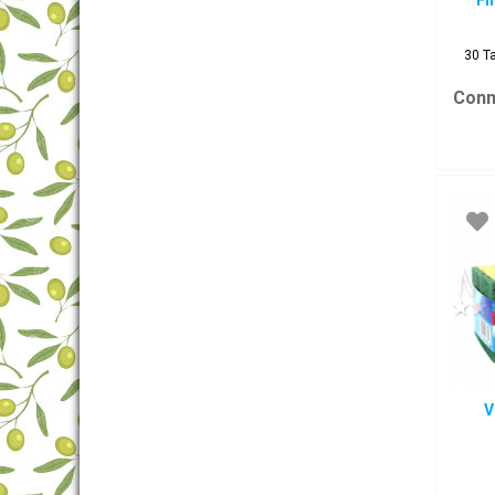
Fi
30 Ta
Conn
V