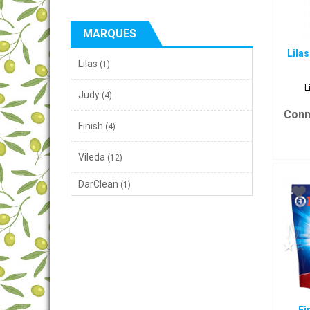
MARQUES
Lilas
Lilas
(1)
L
Judy
(4)
Conn
Finish
(4)
Vileda
(12)
DarClean
(1)