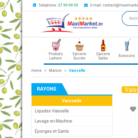
Telephone:
27 59 00 55
E-mail:
contact@maximarke
Produits
Epicerie
Epicerie
Boissons
Laitiers
Sucrée
Salée
Home
Maison
Vaisselle
RAYONS
Vais
Vaisselle
Liquides Vaisselle
Lavage en Machine
Éponges et Gants