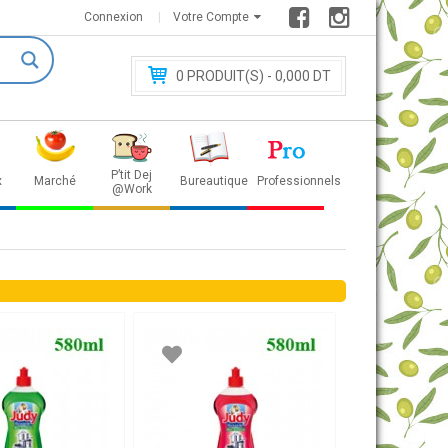
Connexion
Votre Compte
0
PRODUIT(S) - 0
,000 DT
P’tit Dej
x
Marché
Bureautique
Professionnels
@Work