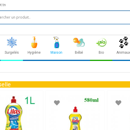
t.tn
Surgelés
Hygiène
Maison
Bébé
Bio
Animau
selle