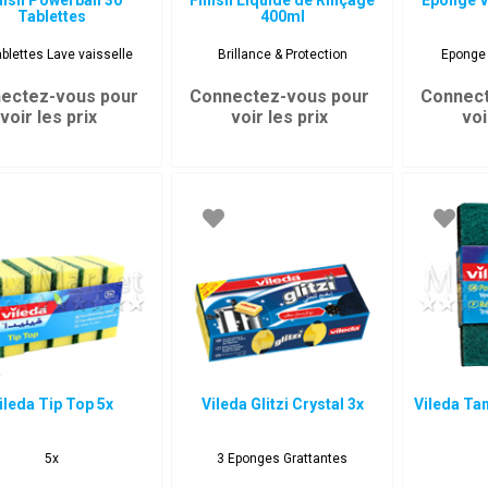
nish Powerball 30
Finish Liquide de Rinçage
Éponge V
Tablettes
400ml
blettes Lave vaisselle
Brillance & Protection
Eponge 
ectez-vous pour
Connectez-vous pour
Connect
voir les prix
voir les prix
voi
ileda Tip Top 5x
Vileda Glitzi Crystal 3x
Vileda Ta
5x
3 Eponges Grattantes