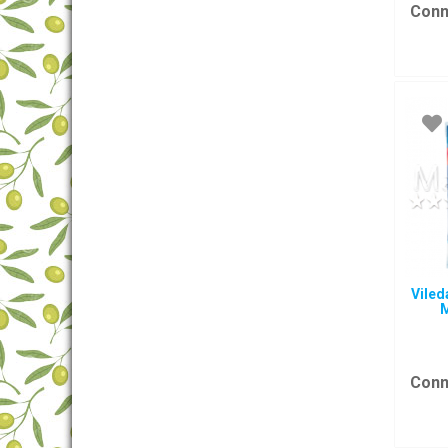
Conn
Viled
M
Conn