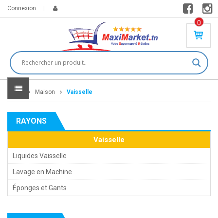
Connexion
0
PR
O
DU
IT(
S)
-
Home
Maison
Vaisselle
0
,
00
0
RAYONS
DT
Vaisselle
Liquides Vaisselle
Lavage en Machine
Éponges et Gants