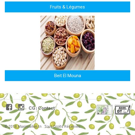
Fruits & Légumes
Beit El Mouna
CG
Contact
|
© 2018 Maximarket.tn . Tous Droits Réservés.