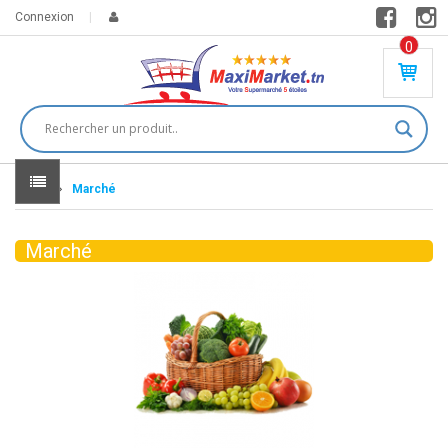
Connexion
0
PR
O
DU
IT(
S)
-
Home
Marché
0
,
00
0
Marché
DT