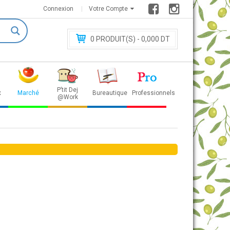
Connexion
Votre Compte
0
PRODUIT(S) - 0
,000 DT
P’tit Dej
x
Marché
Bureautique
Professionnels
@Work