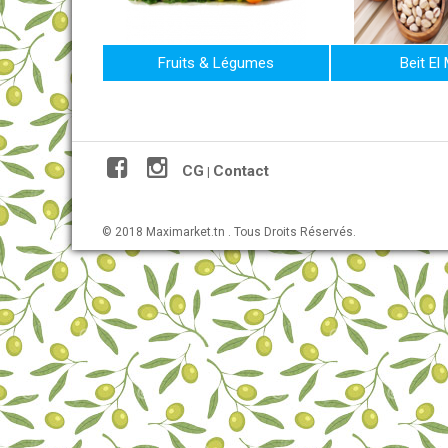
Fruits & Légumes
Beit El
CG
Contact
|
© 2018 Maximarket.tn . Tous Droits Réservés.