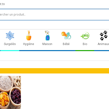
t.tn
Surgelés
Hygiène
Maison
Bébé
Bio
Animau