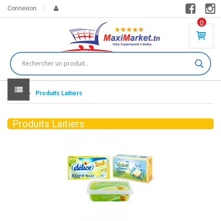
Connexion
0
PR
O
DU
IT(
S)
-
Home
Produits Laitiers
0
,
00
0
Produits Laitiers
DT